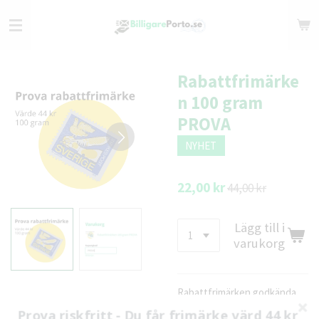
Hoppa
till
huvudinnehållet
Rabattfrimärke
n 100 gram
PROVA
NYHET
22,00 kr
44,00 kr
Lägg till i
varukorg
Rabattfrimärken godkända
för vikt 100 gram.
Prova riskfritt - Du får frimärke värd 44 kr