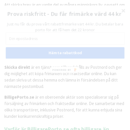
Att skicka brev är en vanlig del av många människors liv, oavsett om
det handlar om personliga meddelanden, räkningar eller viktiga
Prova riskfritt - Du får frimärke värd 44 kr
dokument. För att göra detta behöver vi frimärken. Men var köper
man dem på bästa sätt? Två populära alternativ är Skicka direkt och
Just nu får du prova vårt rabattfrimärke värt 44 kr. Du betalar bara
porto för att få hem det 22 kronor
BilligarePorto.se. I denna artikel ska vi jämföra dessa två tjänster
och förklara varför det ofta är både fördelaktigare och billigare att
köpa frimärken på BilligarePorto.se.
Hämta rabattkod
Vad är Skickadirekt och BilligarePorto.se?
Skicka direkt
är en tjänst som tillhandahålls av Postnord och ger
POWERED BY
dig möjlighet att köpa frimärken och fraktsedlar online. Du kan
sedan skriva ut dessa hemma och lämna in försändelsen på ditt
närmaste postombud.
BilligePorto.se
är en oberoende aktör som specialiserar sig på
försäljning av frimärken och fraktsedlar online. De samarbetar med
olika transportörer, inklusive Postnord, för att kunna erbjuda sina
kunder konkurrenskraftiga priser.
Varför är BilligarePorto.se ofta billigare än