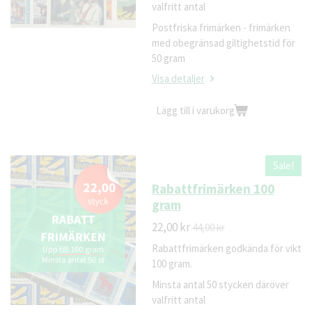
valfritt antal
Postfriska frimärken - frimärken
med obegränsad giltighetstid för
50 gram
Visa detaljer
Lägg till i varukorg
Sale!
Rabattfrimärken 100
gram
22,00 kr
44,00 kr
Rabattfrimärken godkända för vikt
100 gram.
Minsta antal 50 stycken däröver
valfritt antal