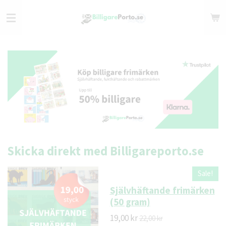
Hoppa
till
huvudinnehållet
Skicka direkt med Billigareporto.se
Sale!
Självhäftande frimärken
(50 gram)
19,00 kr
22,00 kr