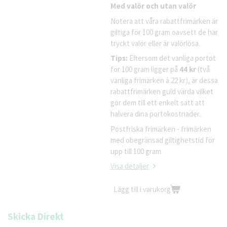
Med valör och utan valör
Notera att våra rabattfrimärken är
giltiga för 100 gram oavsett de har
tryckt valör eller är valörlösa.
Tips:
Eftersom det vanliga portot
för 100 gram ligger på
44 kr
(två
vanliga frimärken à 22 kr), är dessa
rabattfrimärken guld värda vilket
gör dem till ett enkelt sätt att
halvera dina portokostnader.
Postfriska frimärken - frimärken
med obegränsad giltighetstid för
upp till 100 gram
Visa detaljer
Lägg till i varukorg
Skicka Direkt