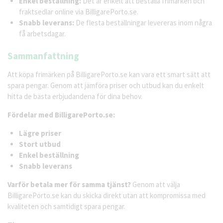
Enkel beställning:
Det är enkelt att beställa frimärken och
fraktsedlar online via BilligarePorto.se.
Snabb leverans:
De flesta beställningar levereras inom några
få arbetsdagar.
Sammanfattning
Att köpa frimärken på BilligarePorto.se kan vara ett smart sätt att
spara pengar. Genom att jämföra priser och utbud kan du enkelt
hitta de bästa erbjudandena för dina behov.
Fördelar med BilligarePorto.se:
Lägre priser
Stort utbud
Enkel beställning
Snabb leverans
Varför betala mer för samma tjänst?
Genom att välja
BilligarePorto.se kan du skicka direkt utan att kompromissa med
kvaliteten och samtidigt spara pengar.