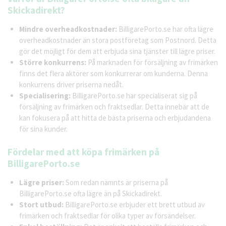
Skickadirekt?
Mindre overheadkostnader:
BilligarePorto.se har ofta lägre
overheadkostnader än stora postföretag som Postnord. Detta
gör det möjligt för dem att erbjuda sina tjänster till lägre priser.
Större konkurrens:
På marknaden för försäljning av frimärken
finns det flera aktörer som konkurrerar om kunderna. Denna
konkurrens driver priserna nedåt.
Specialisering:
BilligarePorto.se har specialiserat sig på
försäljning av frimärken och fraktsedlar. Detta innebär att de
kan fokusera på att hitta de bästa priserna och erbjudandena
för sina kunder.
Fördelar med att köpa frimärken på
BilligarePorto.se
Lägre priser:
Som redan nämnts är priserna på
BilligarePorto.se ofta lägre än på Skickadirekt.
Stort utbud:
BilligarePorto.se erbjuder ett brett utbud av
frimärken och fraktsedlar för olika typer av försändelser.