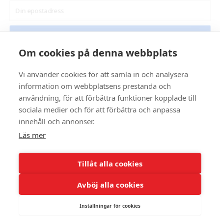
18,00 kr
19,00 kr
44,00 kr
22,00 kr
22,00 kr
Hämta rabattkod
Lägg till i varukorg
Lägg till i varukorg
Lägg till i varukorg
Om cookies på denna webbplats
POWERED BY
Vi använder cookies för att samla in och analysera
information om webbplatsens prestanda och
användning, för att förbättra funktioner kopplade till
Kontakta oss
sociala medier och för att förbättra och anpassa
innehåll och annonser.
POSTSERVICE - vi printar & postar åt dig
Läs mer
/ Villkor
|
BilligarePorto.se | info@billigareporto.se |
Kontakt |
Returpolicy
Skickadirekt
|
Portohöjning 2025
| Postnord digitalt frimärke
|
Frimärke pris
|
Vad
kostar ett frimärke
| Postnord Utdelningsdag |
Billiga kuvert med tryck
|
Blogg
|
Tillåt alla cookies
Kontakt
Avböj alla cookies
Inställningar för cookies
E-post
Telefon