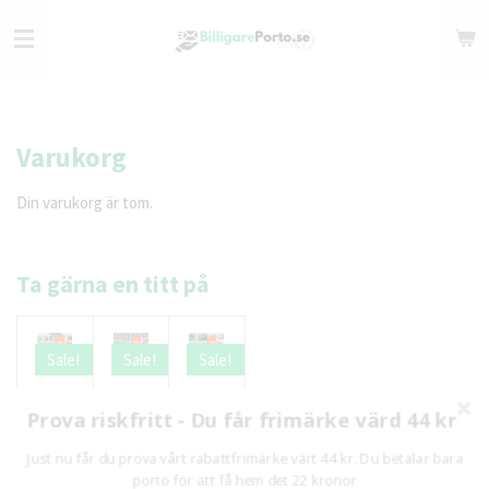
Hoppa
till
huvudinnehållet
Varukorg
Din varukorg är tom.
Ta gärna en titt på
Sale!
Sale!
Sale!
Fukthäftande
Rabattfrimärken
Självhäftande
Prova riskfritt - Du får frimärke värd 44 kr
frimärken
100
frimärken
(50
gram
(50
Just nu får du prova vårt rabattfrimärke värt 44 kr. Du betalar bara
gram)
gram)
22,00 kr
porto för att få hem det 22 kronor