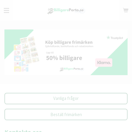
Hoppa
till
huvudinnehållet
Vanliga frågor
Beställ frimärken