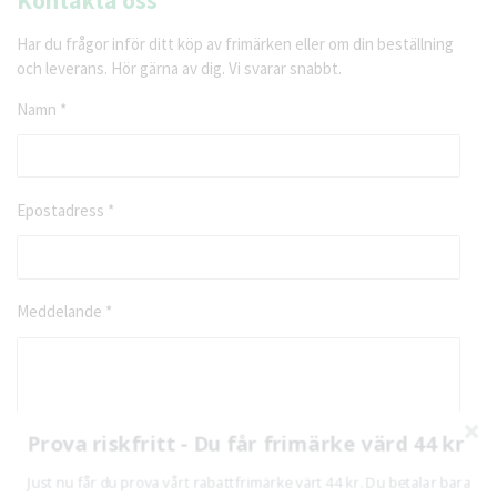
Kontakta oss
Har du frågor inför ditt köp av frimärken eller om din beställning
och leverans. Hör gärna av dig. Vi svarar snabbt.
Namn *
Epostadress *
Meddelande *
Prova riskfritt - Du får frimärke värd 44 kr
Skicka
Just nu får du prova vårt rabattfrimärke värt 44 kr. Du betalar bara