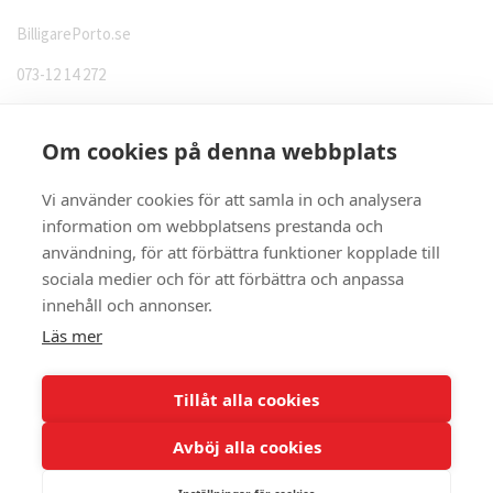
BilligarePorto.se
073-12 14 272
Fyrislundsgatan 39 UPPSALA
Stockholm, Sverige
Om cookies på denna webbplats
Vi använder cookies för att samla in och analysera
information om webbplatsens prestanda och
användning, för att förbättra funktioner kopplade till
Kontakta oss
sociala medier och för att förbättra och anpassa
innehåll och annonser.
POSTSERVICE - vi printar & postar åt dig
Läs mer
/ Villkor
|
BilligarePorto.se | info@billigareporto.se |
Kontakt |
Returpolicy
Skickadirekt
|
Portohöjning 2025
| Postnord digitalt frimärke
|
Frimärke pris
|
Vad
kostar ett frimärke
| Postnord Utdelningsdag |
Billiga kuvert med tryck
|
Blogg
|
Tillåt alla cookies
Kontakt
Avböj alla cookies